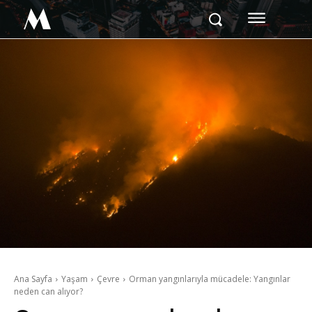
M
Ana Sayfa
Yaşam
Çevre
Orman yangınlarıyla mücadele: Yangınlar
neden can alıyor?