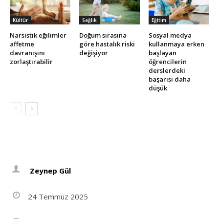
Kültür
Sağlık
Eğitim
Narsistik eğilimler
Doğum sırasına
Sosyal medya
affetme
göre hastalık riski
kullanmaya erken
davranışını
değişiyor
başlayan
zorlaştırabilir
öğrencilerin
derslerdeki
başarısı daha
düşük
Zeynep Gül
24 Temmuz 2025