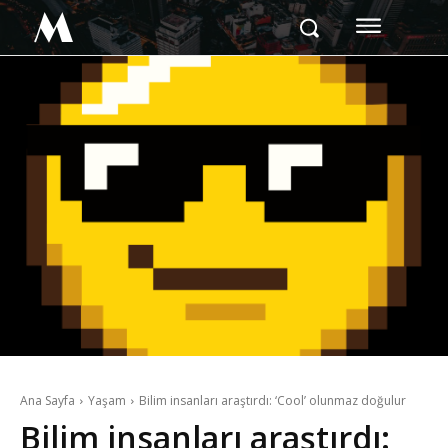
M
Ana Sayfa
Yaşam
Bilim insanları araştırdı: ‘Cool’ olunmaz doğulur
Bilim insanları araştırdı: