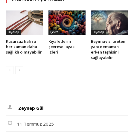
Biyoloji
Çevre
Biyoloji
Kusursuz hafıza
Kıyafetlerin
Beyin sıvısı üreten
her zaman daha
çevresel ayak
yapı demansın
sağlıklı olmayabilir
izleri
erken teşhisini
sağlayabilir
Zeynep Gül
11 Temmuz 2025