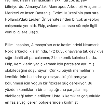
rağmen, nasıl hazırladıkları hakkında çok az şey
biliniyordu. Almanya’daki Monrepos Arkeoloji Araştırma
Merkezi ve İnsan Davranışı Evrimi Müzesi’nin yanı sıra
Hollanda’daki Leiden Üniversitesinden birçok arkeolog
çalışmada yer aldı. Ekip, avlanma sonrası süreçle ilgili
yeni bilgilere ulaştı.
Bilim insanları, Almanya’nın orta kesimindeki Neumark-
Nord arkeolojik alanında, 172 büyük hayvana (at, geyik ve
sığır dahil) ait parçalanmış 2 bin kemik kalıntısı buldu.
Ekip, kemiklerin yağ çıkarmak için parçalara ayrılmış
olabileceğini düşünüyor. Çünkü büyük memelilerin
kemiklerinin bu kadar çok sayıda küçük parçaya
bölünmesi için yoğun bir fiziksel güç gerekiyor. Bu
yüzden kemiklerin bir amaç uğruna parçalanmış
olabileceği tahmin ediliyor. Üstelik kemikler çoğunlukla
en fazla yağ içeren bölgelerinden kırılmıştı.