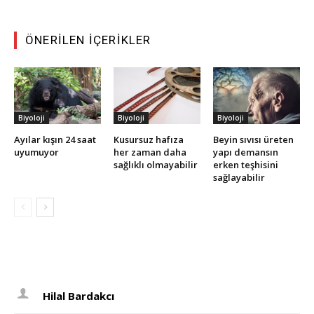
ÖNERILEN İÇERIKLER
Biyoloji
Biyoloji
Biyoloji
Ayılar kışın 24 saat
Kusursuz hafıza
Beyin sıvısı üreten
uyumuyor
her zaman daha
yapı demansın
sağlıklı olmayabilir
erken teşhisini
sağlayabilir
Hilal Bardakcı