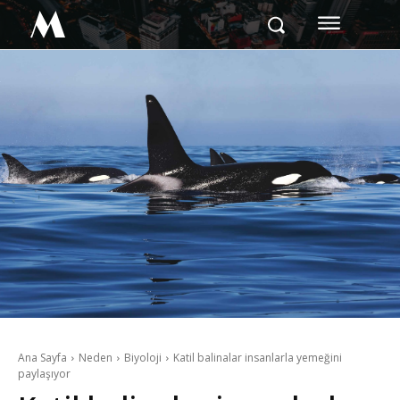
M
Ana Sayfa
Neden
Biyoloji
Katil balinalar insanlarla yemeğini
paylaşıyor