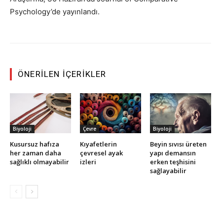
Psychology’de yayınlandı.
ÖNERILEN İÇERIKLER
Biyoloji
Çevre
Biyoloji
Kusursuz hafıza
Kıyafetlerin
Beyin sıvısı üreten
her zaman daha
çevresel ayak
yapı demansın
sağlıklı olmayabilir
izleri
erken teşhisini
sağlayabilir