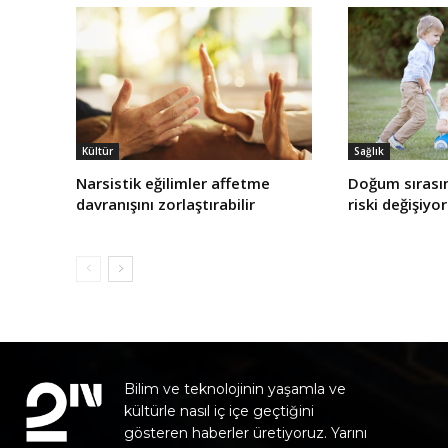
Kültür
Sağlık
Narsistik eğilimler affetme
Doğum sırasın
davranışını zorlaştırabilir
riski değişiyor
Bilim ve teknolojinin yaşamla ve
kültürle nasıl iç içe geçtiğini
gösteren haberler üretiyoruz. Yarını