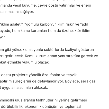
 zamanda yeşil büyüme, çevre dostu yatırımlar ve enerji
 alınmasını sağlıyor.
lim adaleti”, “gömülü karbon”, “iklim riski” ve “adil
u sayede, hem kamu kurumları hem de özel sektör iklim
yor.
tarım gibi yüksek emisyonlu sektörlerde faaliyet gösteren
arı getirilecek. Kamu kurumlarının yanı sıra tüm gerçek ve
areket etmekle yükümlü olacak.
 dostu projelere yönelik özel fonlar ve teşvik
ptırım süreçlerini de detaylandırıyor. Böylece, sera gazı
 uygulama adımları atılacak.
mındaki uluslararası taahhütlerini yerine getirmesi
ürdürülebilirlik, ekonomik dönüşüm ve toplumsal