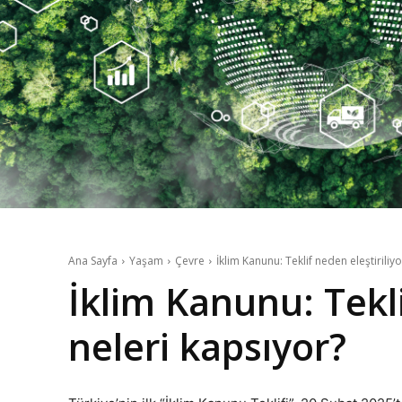
Ana Sayfa
Yaşam
Çevre
İklim Kanunu: Teklif neden eleştiriliy
İklim Kanunu: Tekli
neleri kapsıyor?