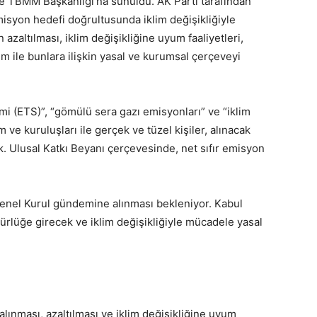
’te TBMM Başkanlığı’na sunuldu. AK Parti tarafından
emisyon hedefi doğrultusunda iklim değişikliğiyle
azaltılması, iklim değişikliğine uyum faaliyetleri,
im ile bunlara ilişkin yasal ve kurumsal çerçeveyi
temi (ETS)”, “gömülü sera gazı emisyonları” ve “iklim
 ve kuruluşları ile gerçek ve tüzel kişiler, alınacak
 Ulusal Katkı Beyanı çerçevesinde, net sıfır emisyon
enel Kurul gündemine alınması bekleniyor. Kabul
ürlüğe girecek ve iklim değişikliğiyle mücadele yasal
alınması, azaltılması ve iklim değişikliğine uyum