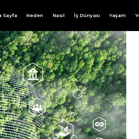
a Sayfa
Neden
Nasıl
İş Dünyası
Yaşam
Y