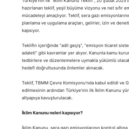
Türkiye’nin ilk “İklim Kanunu Teklifi”, 20 Şubat 2025
hazırlanan teklif, yeşil büyüme vizyonu ve net sıfır 
mücadeleyi amaçlıyor. Teklif, sera gazı emisyonlarının 
planlama ve uygulama araçları, gelirler, izin ve denet
kapsıyor. ​
Teklifin içeriğinde “adil geçiş”, “emisyon ticaret sis
adaleti” gibi kavramlar yer alıyor. Kanunla kamu kurum
tedbirlere ve düzenlemelere uymakla yükümlü olacak.
hedefi doğrultusunda önlemler alınacak. ​
Teklif, TBMM Çevre Komisyonu’nda kabul edildi ve G
edilmesinin ardından Türkiye’nin ilk İklim Kanunu yür
altyapıya kavuşturulacak.
İklim Kanunu neleri kapsıyor?
İklim Kanunu, sera gazı emisyonlarının kontrol altına 