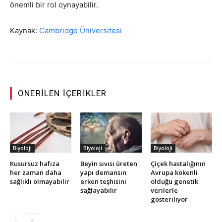
önemli bir rol oynayabilir.
Kaynak:
Cambridge Üniversitesi
ÖNERILEN İÇERIKLER
Biyoloji
Biyoloji
Biyoloji
Kusursuz hafıza
Beyin sıvısı üreten
Çiçek hastalığının
her zaman daha
yapı demansın
Avrupa kökenli
sağlıklı olmayabilir
erken teşhisini
olduğu genetik
sağlayabilir
verilerle
gösteriliyor