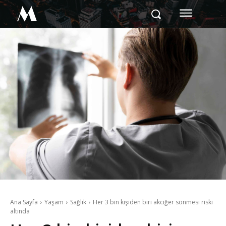
M
Ana Sayfa
Yaşam
Sağlık
Her 3 bin kişiden biri akciğer sönmesi riski
altında