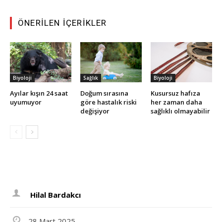
ÖNERILEN İÇERIKLER
Biyoloji
Sağlık
Biyoloji
Ayılar kışın 24 saat
Doğum sırasına
Kusursuz hafıza
uyumuyor
göre hastalık riski
her zaman daha
değişiyor
sağlıklı olmayabilir
Hilal Bardakcı
28 Mart 2025