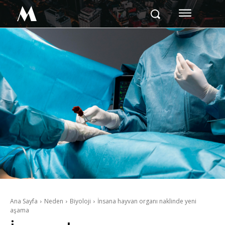
M
Ana Sayfa
Neden
Biyoloji
İnsana hayvan organı naklinde yeni
aşama