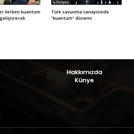
İş Dünyası
er iletken kuantum
Türk savunma sanayisinde
 geliştirecek
“kuantum” dönemi
Hakkımızda
Künye