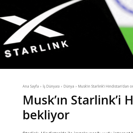
Ana Sayfa
İş Dünyası
Dünya
Musk’ın Starlink’i Hindistan’dan 
Musk’ın Starlink’i 
bekliyor