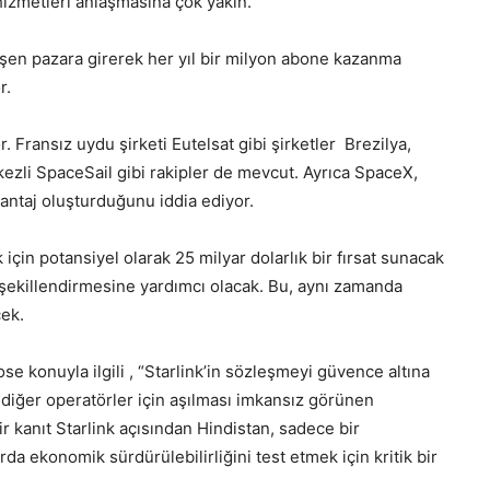
 hizmetleri anlaşmasına çok yakın.
elişen pazara girerek her yıl bir milyon abone kazanma
r.
 Fransız uydu şirketi Eutelsat gibi şirketler Brezilya,
ezli SpaceSail gibi rakipler de mevcut. Ayrıca SpaceX,
antaj oluşturduğunu iddia ediyor.
 için potansiyel olarak 25 milyar dolarlık bir fırsat sunacak
 şekillendirmesine yardımcı olacak. Bu, aynı zamanda
cek.
 konuyla ilgili , “Starlink’in sözleşmeyi güvence altına
de diğer operatörler için aşılması imkansız görünen
r kanıt Starlink açısından Hindistan, sadece bir
rda ekonomik sürdürülebilirliğini test etmek için kritik bir