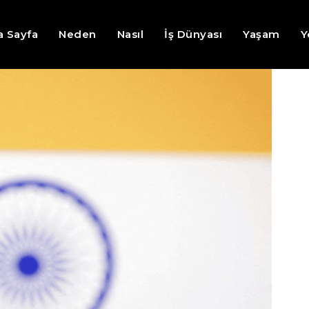
a Sayfa
Neden
Nasıl
İş Dünyası
Yaşam
Y