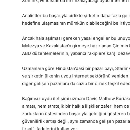
Starlink, Hindistan’da ile imzalayacağı uydu internet
Analistler bu başarıyla birlikte şirketin daha fazla g
hedefine ulaşmasının mümkün olabileceğini belirtiyo
Ancak hala aşılması gereken yasal engeller bulunuyor.
Malezya ve Kazakistan’a girmeye hazırlanan Çin merk
ABD düzenlemelerinin, yabancı rakiplere karşı dezav
Uzmanlara göre Hindistan’daki bir pazar payı, Starlink
ve şirketin ülkenin uydu internet sektörünü yeniden
diğer gelişen pazarlara da cazip bir örnek teşkil ede
Bağımsız uydu iletişimi uzmanı Davis Mathew Kuriakose
alması, hem stratejik bir halkla ilişkiler zaferi hem 
zorlukların üstesinden başarıyla geldiğini gösteren bi
güvenilirlik artışı değil, aynı zamanda gelişen pazarla
fırsat” ifadelerini kullanıyor.