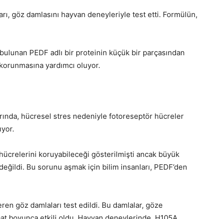
rı, göz damlasını hayvan deneyleriyle test etti. Formülün,
 bulunan PEDF adlı bir proteinin küçük bir parçasından
n korunmasına yardımcı oluyor.
larında, hücresel stres nedeniyle fotoreseptör hücreler
ıyor.
hücrelerini koruyabileceği gösterilmişti ancak büyük
eğildi. Bu sorunu aşmak için bilim insanları, PEDF’den
eren göz damlaları test edildi. Bu damlalar, göze
aat boyunca etkili oldu. Hayvan deneylerinde, H105A