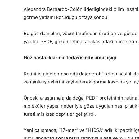
Alexandra Bernardo-Colón liderliğindeki bilim insanla
görme yetisini koruduğu ortaya kondu.
Bu göz damlaları, vücut tarafından üretilen ve gözde
yapıldı. PEDF, gözün retina tabakasındaki hücreleri
Göz hastalıklarının tedavisinde umut ışığı
Retinitis pigmentosa gibi dejeneratif retina hastalık
zamanla işlevlerini kaybederek görme kaybına yol aç
Önceki araştırmalarda doğal PEDF proteininin retina 
moleküler yapısı nedeniyle göze uygulanması pratik d
türetilmiş kısa peptitler geliştirdi.
Yeni çalışmada, “17-mer” ve “H105A” adlı iki peptit iç
uygulandıktan sonra hızla retinaya ulaştı ve 24-48 s