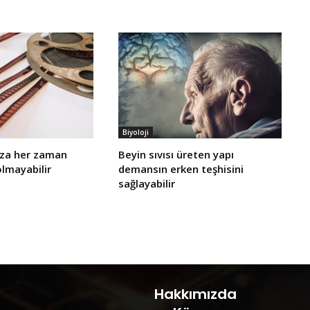
Biyoloji
ıza her zaman
Beyin sıvısı üreten yapı
olmayabilir
demansın erken teşhisini
sağlayabilir
Hakkımızda