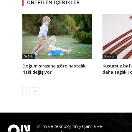
ÖNERILEN İÇERIKLER
Sağlık
Biyoloji
Doğum sırasına göre hastalık
Kusursuz haf
riski değişiyor
daha sağlıklı 
Bilim ve teknolojinin yaşamla ve