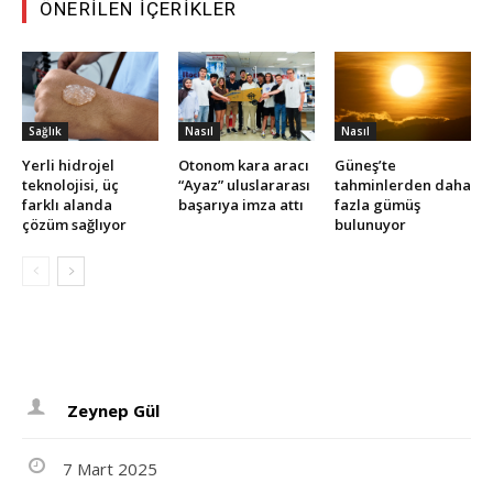
ÖNERILEN İÇERIKLER
Sağlık
Nasıl
Nasıl
Yerli hidrojel
Otonom kara aracı
Güneş’te
teknolojisi, üç
“Ayaz” uluslararası
tahminlerden daha
farklı alanda
başarıya imza attı
fazla gümüş
çözüm sağlıyor
bulunuyor
Zeynep Gül
7 Mart 2025