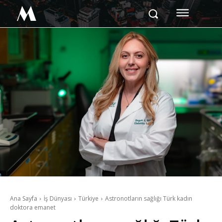
M
Ana Sayfa
İş Dünyası
Türkiye
Astronotların sağlığı Türk kadın
doktora emanet