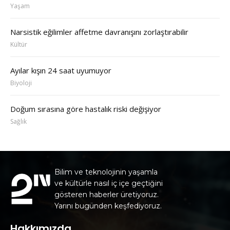
Yaşam
Narsistik eğilimler affetme davranışını zorlaştırabilir
Kültür
Ayılar kışın 24 saat uyumuyor
Biyoloji
Doğum sırasına göre hastalık riski değişiyor
Sağlık
Bilim ve teknolojinin yaşamla
ve kültürle nasıl iç içe geçtiğini
gösteren haberler üretiyoruz.
Yarını bugünden keşfediyoruz.
Hakkımızda