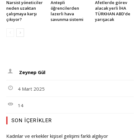
Narsist yöneticiler
Antepli
Afetlerde görev
neden uzaktan
öğrencilerden
alacak yerli İHA
çalışmaya karşı
lazerli hava
TÜRKHAN ABD’de
çıkıyor?
savunma sistemi
yarışacak
Zeynep Gül
4 Mart 2025
14
SON İÇERIKLER
Kadınlar ve erkekler kişisel gelişimi farklı algılıyor