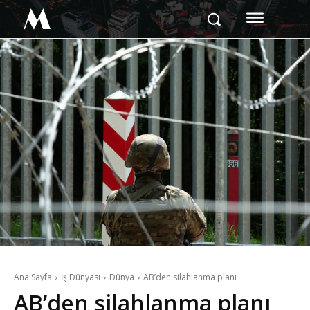
M
Ana Sayfa
İş Dünyası
Dünya
AB’den silahlanma planı
AB’den silahlanma planı