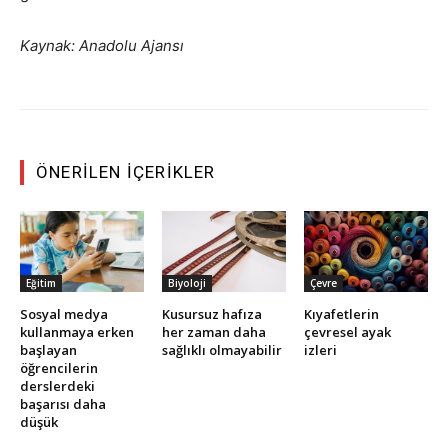
Kaynak: Anadolu Ajansı
ÖNERILEN İÇERIKLER
Eğitim
Biyoloji
Çevre
Sosyal medya
Kusursuz hafıza
Kıyafetlerin
kullanmaya erken
her zaman daha
çevresel ayak
başlayan
sağlıklı olmayabilir
izleri
öğrencilerin
derslerdeki
başarısı daha
düşük