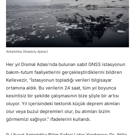
Antarktika (Anadolu Ajansı)
Her yıl Dismal Adası’nda bulunan sabit GNSS istasyonun
bakım-tutum faaliyetlerini gerçekleştirdiklerini bildiren
Kellevezir, “İstasyonun topladığı verileri bilgisayar
ortamına aldık. Bu verilerin 24 saat, tüm yıl boyunca
kesintisiz bir şekilde çalışmasının bize şöyle bir artısı
oluyor. Yıl içerisindeki tektonik küçük deprem atımları
olur veya buzul depremleri olur, bu atımları bizim
görmemizi sağlıyor.” ifadelerini kullandı.
9. Ulusal Antarktika Bilim Seferi Lider Yardımcısı Dr. Atilla