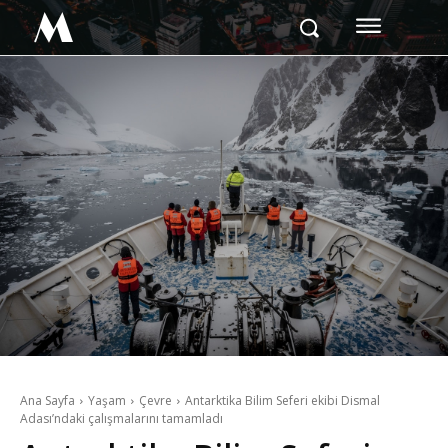
M
Ana Sayfa
Yaşam
Çevre
Antarktika Bilim Seferi ekibi Dismal
Adası’ndaki çalışmalarını tamamladı