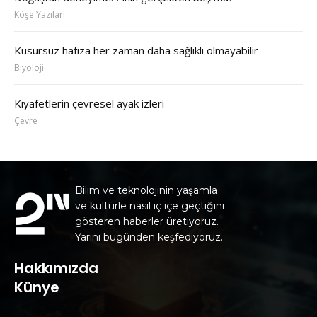
Köşe Yazıları
Kusursuz hafıza her zaman daha sağlıklı olmayabilir
Biyoloji
Kıyafetlerin çevresel ayak izleri
Çevre
Bilim ve teknolojinin yaşamla
ve kültürle nasıl iç içe geçtiğini
gösteren haberler üretiyoruz.
Yarını bugünden keşfediyoruz.
Hakkımızda
Künye