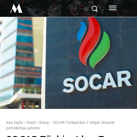
M
Ana Sayfa
Nasıl
Enerji
SOCAR Türkiye’den 7 milyar dolarlık
petrokimya yatırımı