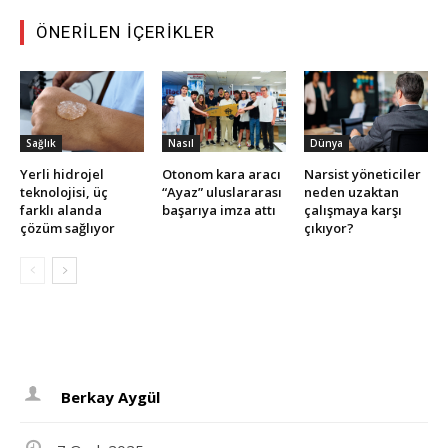
ÖNERILEN İÇERIKLER
Sağlık
Nasıl
Dünya
Yerli hidrojel
Otonom kara aracı
Narsist yöneticiler
teknolojisi, üç
“Ayaz” uluslararası
neden uzaktan
farklı alanda
başarıya imza attı
çalışmaya karşı
çözüm sağlıyor
çıkıyor?
Berkay Aygül