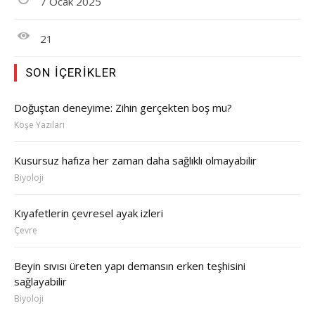
7 Ocak 2025
21
SON İÇERIKLER
Doğuştan deneyime: Zihin gerçekten boş mu?
Köşe Yazıları
Kusursuz hafıza her zaman daha sağlıklı olmayabilir
Biyoloji
Kıyafetlerin çevresel ayak izleri
Çevre
Beyin sıvısı üreten yapı demansın erken teşhisini
sağlayabilir
Biyoloji