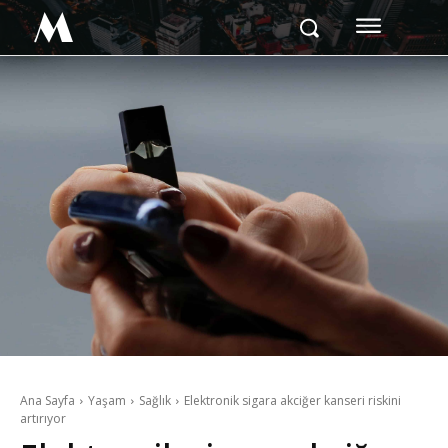
M
Ana Sayfa
Yaşam
Sağlık
Elektronik sigara akciğer kanseri riskini
artırıyor