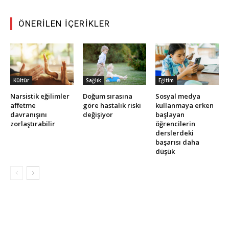
ÖNERILEN İÇERIKLER
Kültür
Sağlık
Eğitim
Narsistik eğilimler
Doğum sırasına
Sosyal medya
affetme
göre hastalık riski
kullanmaya erken
davranışını
değişiyor
başlayan
zorlaştırabilir
öğrencilerin
derslerdeki
başarısı daha
düşük