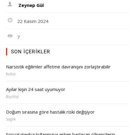
Zeynep Gül
22 Kasım 2024
7
SON İÇERIKLER
Narsistik eğilimler affetme davranışını zorlaştırabilir
Kültür
Ayılar kışın 24 saat uyumuyor
Biyoloji
Doğum sırasına göre hastalık riski değişiyor
Sağlık
Sosyal medya kullanmaya erken başlayan öğrencilerin