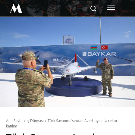
M
Ana Sayfa
İş Dünyası
Türk Savunma’sından Azerbaycan’a rekor
katılım